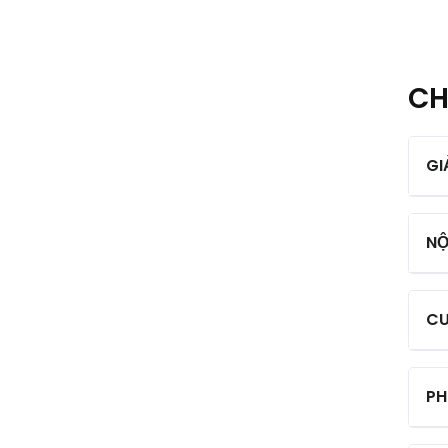
CH
GI
NỘ
CU
PH