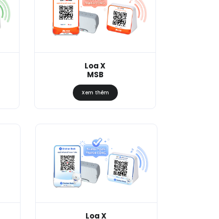
Loa X
MSB
Xem thêm
Loa X