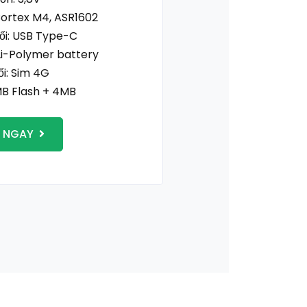
Cortex M4, ASR1602
ối: USB Type-C
Li-Polymer battery
ối: Sim 4G
MB Flash + 4MB
 NGAY