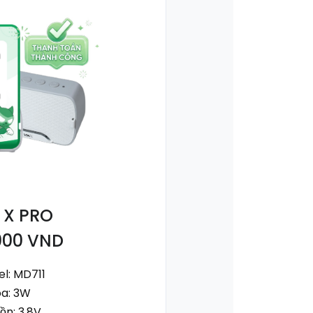
 X PRO
000 VND
l: MD711
oa: 3W
ồn: 3,8V