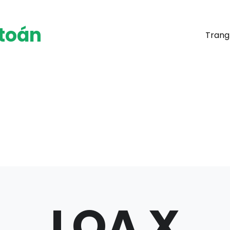
 toán
Trang
LOA X