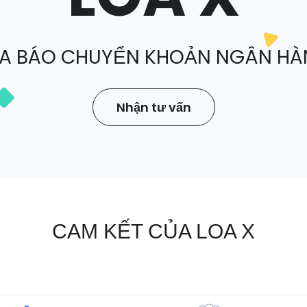
A BÁO CHUYỂN KHOẢN NGÂN H
Nhận tư vấn
CAM KẾT CỦA LOA X