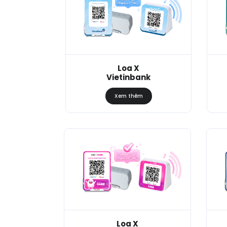
Loa X
Vietinbank
Xem thêm
Loa X