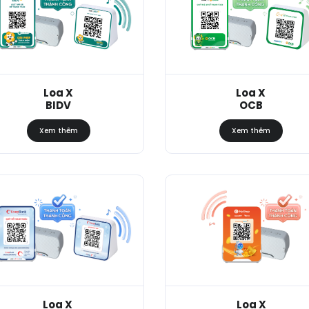
Loa X
Loa X
BIDV
OCB
Xem thêm
Xem thêm
Loa X
Loa X