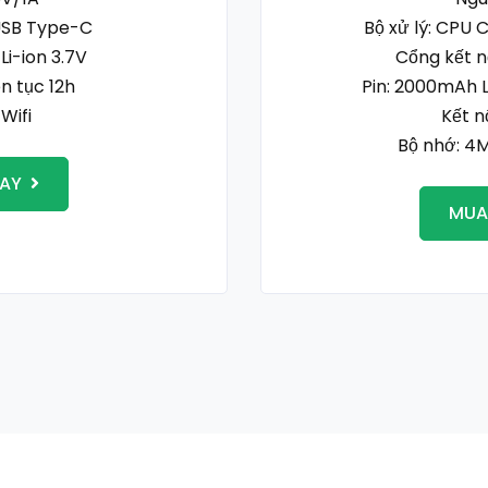
 USB Type-C
Bộ xử lý: CPU 
Li-ion 3.7V
Cổng kết n
n tục 12h
Pin: 2000mAh 
 Wifi
Kết n
Bộ nhớ: 4
AY
MUA