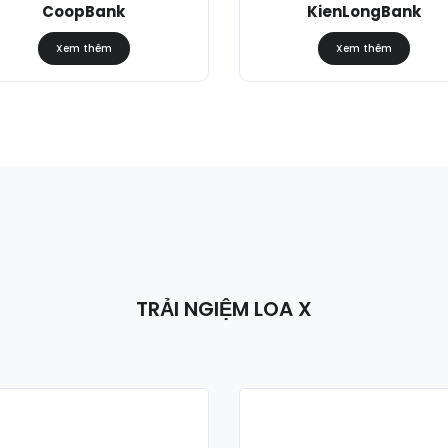
CoopBank
KienLongBank
Xem thêm
Xem thêm
TRẢI NGIỆM LOA X