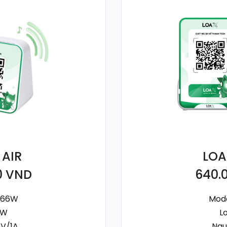
 AIR
LOA
0 VND
640.
Y66W
Mode
3W
L
5V/1A
Ngu