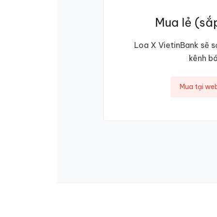
Mua lẻ (sắ
Loa X VietinBank sẽ 
kênh bá
Mua tại web