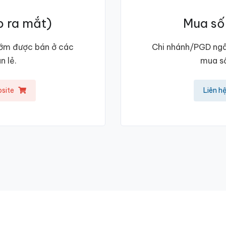
p ra mắt)
Mua số
sớm được bán ở các
Chi nhánh/PGD ngâ
n lẻ.
mua số
site
Liên h