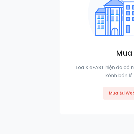
Mua 
Loa X eFAST hiện đã có 
kênh bán lẻ 
Mua tại Web