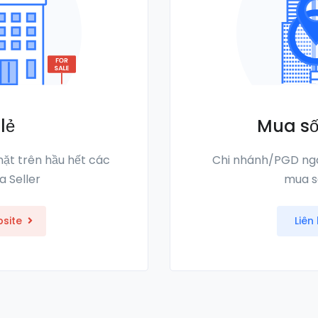
lẻ
Mua số
mặt trên hầu hết các
Chi nhánh/PGD ng
a Seller
mua s
site
Liên